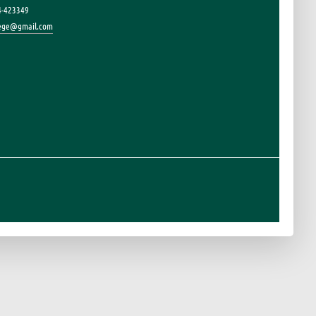
4-423349
lege@gmail.com