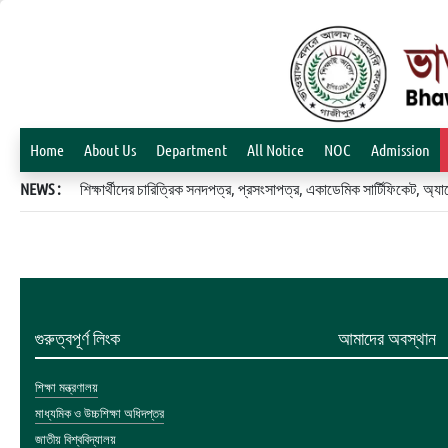
Home
About Us
Department
All Notice
NOC
Admission
NEWS :
শিক্ষার্থীদের চারিত্রিক সনদপত্র, প্রসংসাপত্র, একাডেমিক সার্টিফিকেট, 
গুরুত্বপূর্ণ লিংক
আমাদের অবস্থান
শিক্ষা মন্ত্রণালয়
মাধ্যমিক ও উচ্চশিক্ষা অধিদপ্তর
জাতীয় বিশ্ববিদ্যালয়