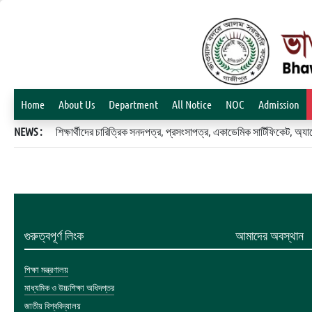
Home
About Us
Department
All Notice
NOC
Admission
NEWS :
শিক্ষার্থীদের চারিত্রিক সনদপত্র, প্রসংসাপত্র, একাডেমিক সার্টিফিকেট, 
গুরুত্বপূর্ণ লিংক
আমাদের অবস্থান
শিক্ষা মন্ত্রণালয়
মাধ্যমিক ও উচ্চশিক্ষা অধিদপ্তর
জাতীয় বিশ্ববিদ্যালয়