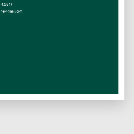
4-423349
lege@gmail.com