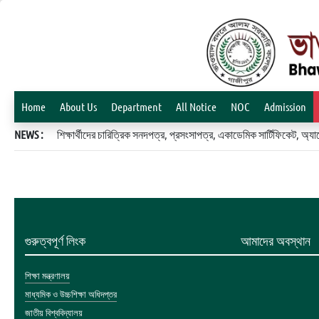
Home
About Us
Department
All Notice
NOC
Admission
NEWS :
শিক্ষার্থীদের চারিত্রিক সনদপত্র, প্রসংসাপত্র, একাডেমিক সার্টিফিকেট, 
গুরুত্বপূর্ণ লিংক
আমাদের অবস্থান
শিক্ষা মন্ত্রণালয়
মাধ্যমিক ও উচ্চশিক্ষা অধিদপ্তর
জাতীয় বিশ্ববিদ্যালয়