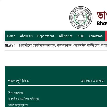
Home
About Us
Department
All Notice
NOC
Admission
NEWS :
শিক্ষার্থীদের চারিত্রিক সনদপত্র, প্রসংসাপত্র, একাডেমিক সার্টিফিকেট, 
গুরুত্বপূর্ণ লিংক
আমাদের অবস্থান
শিক্ষা মন্ত্রণালয়
মাধ্যমিক ও উচ্চশিক্ষা অধিদপ্তর
জাতীয় বিশ্ববিদ্যালয়