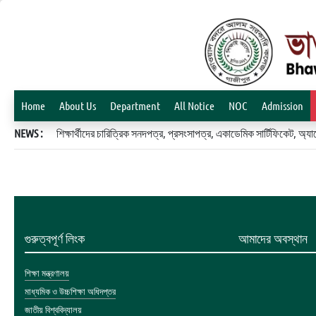
Home
About Us
Department
All Notice
NOC
Admission
NEWS :
শিক্ষার্থীদের চারিত্রিক সনদপত্র, প্রসংসাপত্র, একাডেমিক সার্টিফিকেট, 
গুরুত্বপূর্ণ লিংক
আমাদের অবস্থান
শিক্ষা মন্ত্রণালয়
মাধ্যমিক ও উচ্চশিক্ষা অধিদপ্তর
জাতীয় বিশ্ববিদ্যালয়