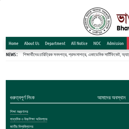
Home
About Us
Department
All Notice
NOC
Admission
NEWS :
শিক্ষার্থীদের চারিত্রিক সনদপত্র, প্রসংসাপত্র, একাডেমিক সার্টিফিকেট, 
গুরুত্বপূর্ণ লিংক
আমাদের অবস্থান
শিক্ষা মন্ত্রণালয়
মাধ্যমিক ও উচ্চশিক্ষা অধিদপ্তর
জাতীয় বিশ্ববিদ্যালয়