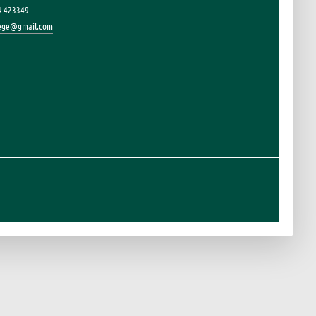
4-423349
lege@gmail.com