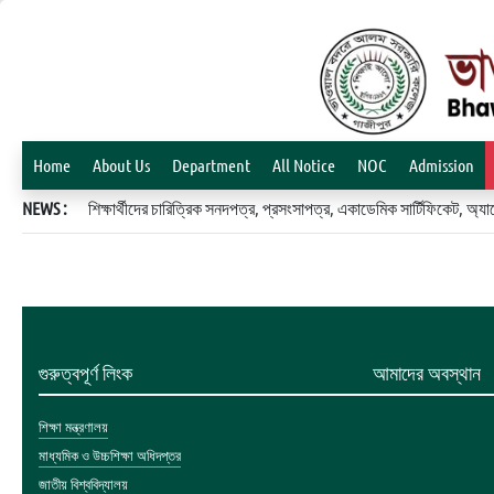
Home
About Us
Department
All Notice
NOC
Admission
NEWS :
শিক্ষার্থীদের চারিত্রিক সনদপত্র, প্রসংসাপত্র, একাডেমিক সার্টিফিকেট, 
গুরুত্বপূর্ণ লিংক
আমাদের অবস্থান
শিক্ষা মন্ত্রণালয়
মাধ্যমিক ও উচ্চশিক্ষা অধিদপ্তর
জাতীয় বিশ্ববিদ্যালয়