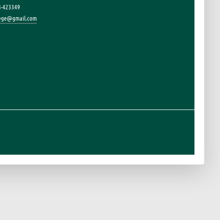
4-423349
lege@gmail.com