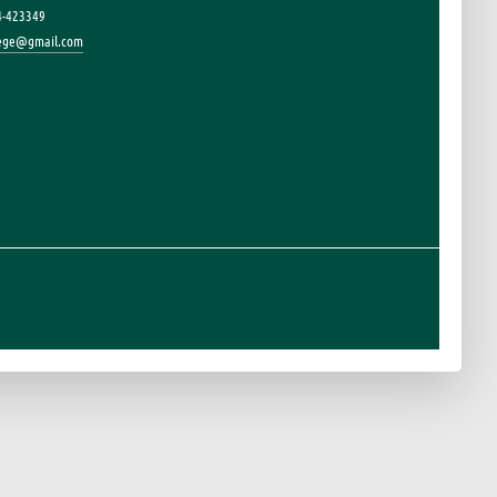
4-423349
lege@gmail.com