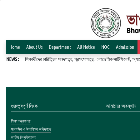
Home
About Us
Department
All Notice
NOC
Admission
NEWS :
শিক্ষার্থীদের চারিত্রিক সনদপত্র, প্রসংসাপত্র, একাডেমিক সার্টিফিকেট, 
গুরুত্বপূর্ণ লিংক
আমাদের অবস্থান
শিক্ষা মন্ত্রণালয়
মাধ্যমিক ও উচ্চশিক্ষা অধিদপ্তর
জাতীয় বিশ্ববিদ্যালয়