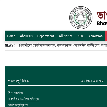
Home
About Us
Department
All Notice
NOC
Admission
NEWS :
শিক্ষার্থীদের চারিত্রিক সনদপত্র, প্রসংসাপত্র, একাডেমিক সার্টিফিকেট, 
গুরুত্বপূর্ণ লিংক
আমাদের অবস্থান
শিক্ষা মন্ত্রণালয়
মাধ্যমিক ও উচ্চশিক্ষা অধিদপ্তর
জাতীয় বিশ্ববিদ্যালয়