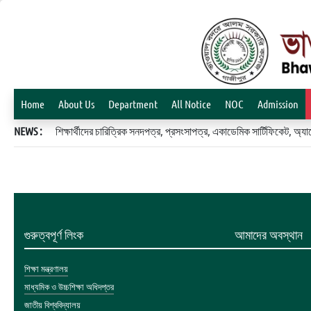
Home
About Us
Department
All Notice
NOC
Admission
NEWS :
শিক্ষার্থীদের চারিত্রিক সনদপত্র, প্রসংসাপত্র, একাডেমিক সার্টিফিকেট, 
গুরুত্বপূর্ণ লিংক
আমাদের অবস্থান
শিক্ষা মন্ত্রণালয়
মাধ্যমিক ও উচ্চশিক্ষা অধিদপ্তর
জাতীয় বিশ্ববিদ্যালয়