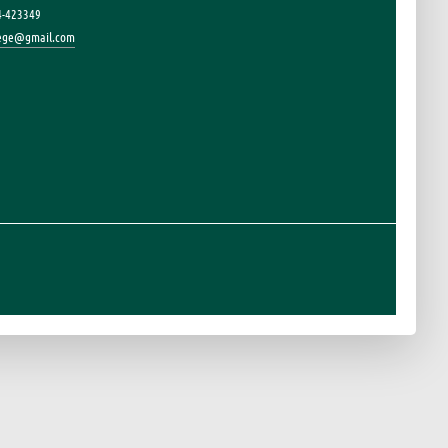
4-423349
lege@gmail.com