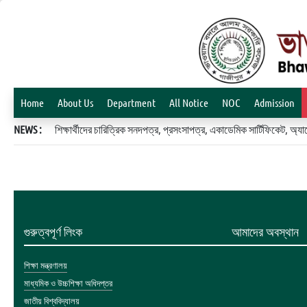
Home
About Us
Department
All Notice
NOC
Admission
NEWS :
শিক্ষার্থীদের চারিত্রিক সনদপত্র, প্রসংসাপত্র, একাডেমিক সার্টিফিকেট, 
গুরুত্বপূর্ণ লিংক
আমাদের অবস্থান
শিক্ষা মন্ত্রণালয়
মাধ্যমিক ও উচ্চশিক্ষা অধিদপ্তর
জাতীয় বিশ্ববিদ্যালয়