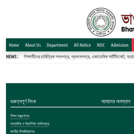
Home
About Us
Department
All Notice
NOC
Admission
NEWS :
শিক্ষার্থীদের চারিত্রিক সনদপত্র, প্রসংসাপত্র, একাডেমিক সার্টিফিকেট, 
গুরুত্বপূর্ণ লিংক
আমাদের অবস্থান
শিক্ষা মন্ত্রণালয়
মাধ্যমিক ও উচ্চশিক্ষা অধিদপ্তর
জাতীয় বিশ্ববিদ্যালয়