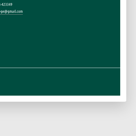
4-423349
lege@gmail.com