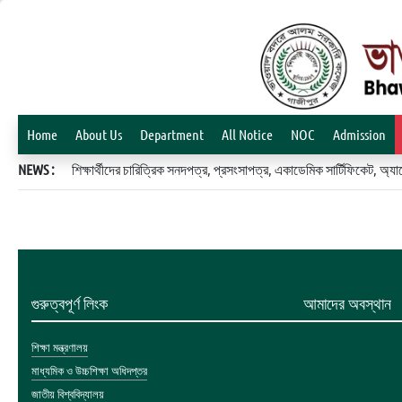
Home
About Us
Department
All Notice
NOC
Admission
NEWS :
শিক্ষার্থীদের চারিত্রিক সনদপত্র, প্রসংসাপত্র, একাডেমিক সার্টিফিকেট, 
গুরুত্বপূর্ণ লিংক
আমাদের অবস্থান
শিক্ষা মন্ত্রণালয়
মাধ্যমিক ও উচ্চশিক্ষা অধিদপ্তর
জাতীয় বিশ্ববিদ্যালয়