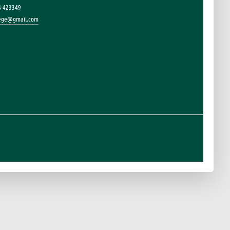
4-423349
lege@gmail.com