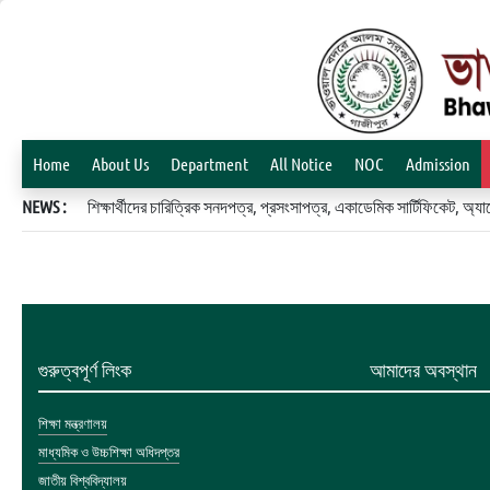
Home
About Us
Department
All Notice
NOC
Admission
NEWS :
শিক্ষার্থীদের চারিত্রিক সনদপত্র, প্রসংসাপত্র, একাডেমিক সার্টিফিকেট, 
গুরুত্বপূর্ণ লিংক
আমাদের অবস্থান
শিক্ষা মন্ত্রণালয়
মাধ্যমিক ও উচ্চশিক্ষা অধিদপ্তর
জাতীয় বিশ্ববিদ্যালয়