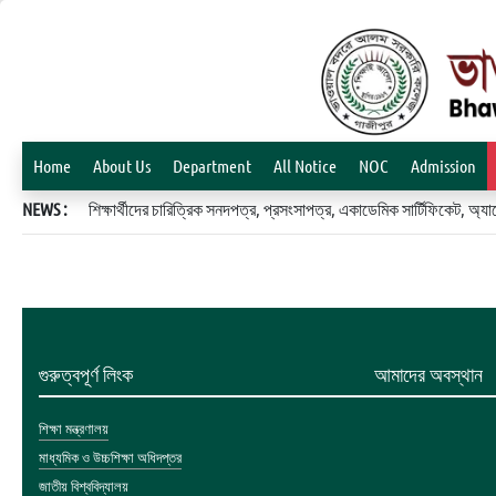
Home
About Us
Department
All Notice
NOC
Admission
NEWS :
শিক্ষার্থীদের চারিত্রিক সনদপত্র, প্রসংসাপত্র, একাডেমিক সার্টিফিকেট, 
গুরুত্বপূর্ণ লিংক
আমাদের অবস্থান
শিক্ষা মন্ত্রণালয়
মাধ্যমিক ও উচ্চশিক্ষা অধিদপ্তর
জাতীয় বিশ্ববিদ্যালয়