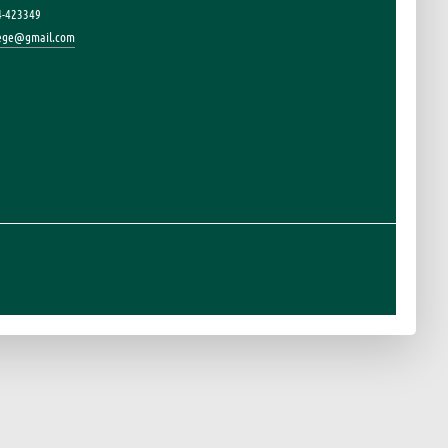
4-423349
lege@gmail.com