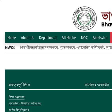
Home
About Us
Department
All Notice
NOC
Admission
NEWS :
শিক্ষার্থীদের চারিত্রিক সনদপত্র, প্রসংসাপত্র, একাডেমিক সার্টিফিকেট, 
গুরুত্বপূর্ণ লিংক
আমাদের অবস্থান
শিক্ষা মন্ত্রণালয়
মাধ্যমিক ও উচ্চশিক্ষা অধিদপ্তর
জাতীয় বিশ্ববিদ্যালয়