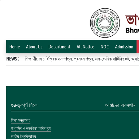
Home
About Us
Department
All Notice
NOC
Admission
NEWS :
শিক্ষার্থীদের চারিত্রিক সনদপত্র, প্রসংসাপত্র, একাডেমিক সার্টিফিকেট, 
গুরুত্বপূর্ণ লিংক
আমাদের অবস্থান
শিক্ষা মন্ত্রণালয়
মাধ্যমিক ও উচ্চশিক্ষা অধিদপ্তর
জাতীয় বিশ্ববিদ্যালয়