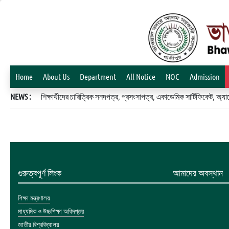
Home
About Us
Department
All Notice
NOC
Admission
NEWS :
শিক্ষার্থীদের চারিত্রিক সনদপত্র, প্রসংসাপত্র, একাডেমিক সার্টিফিকেট, 
গুরুত্বপূর্ণ লিংক
আমাদের অবস্থান
শিক্ষা মন্ত্রণালয়
মাধ্যমিক ও উচ্চশিক্ষা অধিদপ্তর
জাতীয় বিশ্ববিদ্যালয়