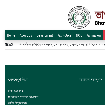
Home
About Us
Department
All Notice
NOC
Admission
NEWS :
শিক্ষার্থীদের চারিত্রিক সনদপত্র, প্রসংসাপত্র, একাডেমিক সার্টিফিকেট, 
গুরুত্বপূর্ণ লিংক
আমাদের অবস্থান
শিক্ষা মন্ত্রণালয়
মাধ্যমিক ও উচ্চশিক্ষা অধিদপ্তর
জাতীয় বিশ্ববিদ্যালয়