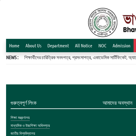
Home
About Us
Department
All Notice
NOC
Admission
NEWS :
শিক্ষার্থীদের চারিত্রিক সনদপত্র, প্রসংসাপত্র, একাডেমিক সার্টিফিকেট, 
গুরুত্বপূর্ণ লিংক
আমাদের অবস্থান
শিক্ষা মন্ত্রণালয়
মাধ্যমিক ও উচ্চশিক্ষা অধিদপ্তর
জাতীয় বিশ্ববিদ্যালয়