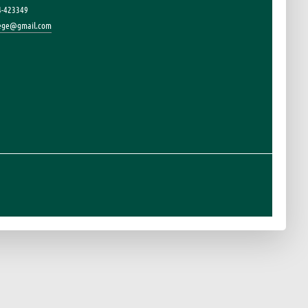
4-423349
lege@gmail.com