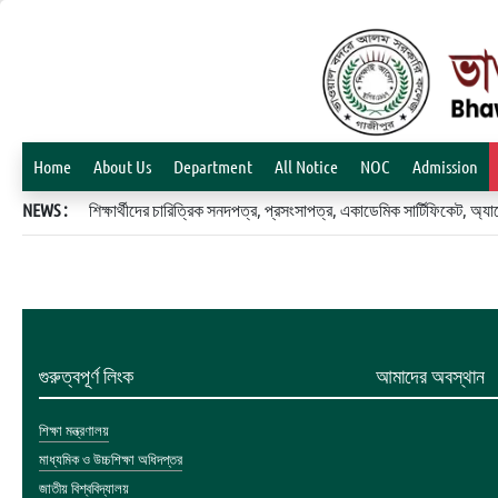
Home
About Us
Department
All Notice
NOC
Admission
NEWS :
শিক্ষার্থীদের চারিত্রিক সনদপত্র, প্রসংসাপত্র, একাডেমিক সার্টিফিকেট, 
গুরুত্বপূর্ণ লিংক
আমাদের অবস্থান
শিক্ষা মন্ত্রণালয়
মাধ্যমিক ও উচ্চশিক্ষা অধিদপ্তর
জাতীয় বিশ্ববিদ্যালয়